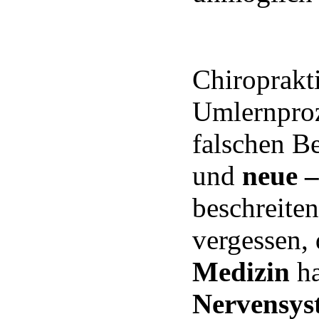
Chiroprakti
Umlernproz
falschen 
und
neue –
beschreiten
vergessen,
Medizin
ha
Nervensys