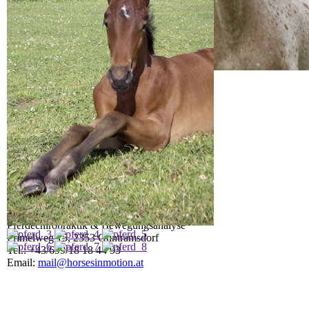
Navigation überspringen
Home
Chiropraktik
Bewegungsanalyse
Tack Check
Über mich
Kontakt
Links
Dr. Barbara Frühwirth
Pferdechiropraktik & Bewegungsanalyse
Primelweg 15, 2353 Guntramsdorf
Tel.: +43/699/18 18 44 93
Email:
mail@horsesinmotion.at