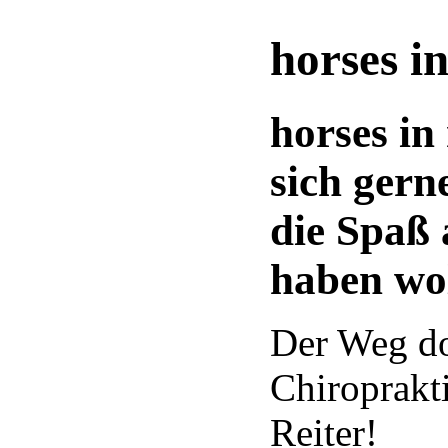
horses i
horses in
sich gern
die Spaß
haben wol
Der Weg dor
Chiroprakti
Reiter!